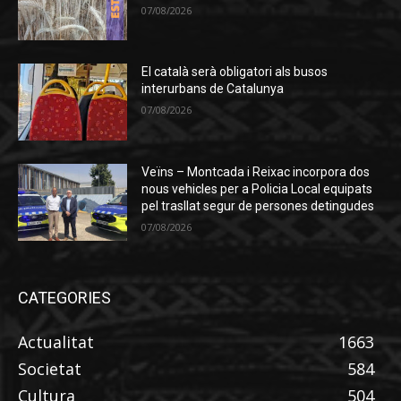
07/08/2026
El català serà obligatori als busos
interurbans de Catalunya
07/08/2026
Veïns – Montcada i Reixac incorpora dos
nous vehicles per a Policia Local equipats
pel trasllat segur de persones detingudes
07/08/2026
CATEGORIES
Actualitat
1663
Societat
584
Cultura
504