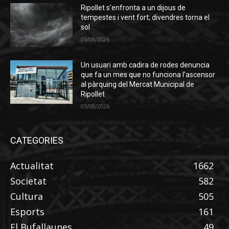
Ripollet s’enfronta a un dijous de
tempestes i vent fort; divendres torna el
sol
05/08/2026
Un usuari amb cadira de rodes denuncia
que fa un mes que no funciona l’ascensor
al pàrquing del Mercat Municipal de
Ripollet
05/08/2026
CATEGORIES
Actualitat
1662
Societat
582
Cultura
505
Esports
161
El Bufallaunes
49