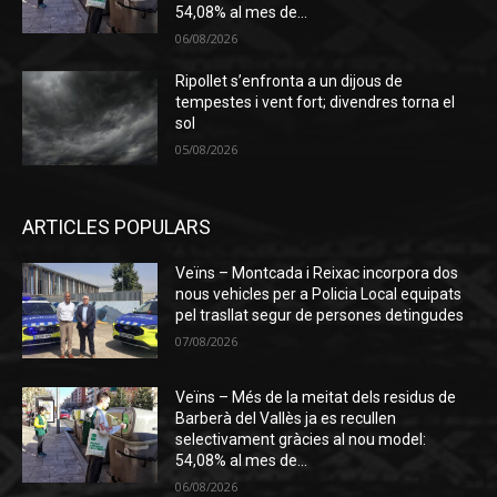
54,08% al mes de...
06/08/2026
Ripollet s’enfronta a un dijous de
tempestes i vent fort; divendres torna el
sol
05/08/2026
ARTICLES POPULARS
Veïns – Montcada i Reixac incorpora dos
nous vehicles per a Policia Local equipats
pel trasllat segur de persones detingudes
07/08/2026
Veïns – Més de la meitat dels residus de
Barberà del Vallès ja es recullen
selectivament gràcies al nou model:
54,08% al mes de...
06/08/2026