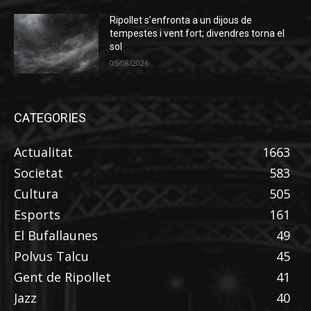
Ripollet s’enfronta a un dijous de
tempestes i vent fort; divendres torna el
sol
05/08/2026
CATEGORIES
Actualitat
1663
Societat
583
Cultura
505
Esports
161
El Bufallaunes
49
Polvus Talcu
45
Gent de Ripollet
41
Jazz
40