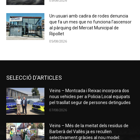
05/08/2026
Un usuari amb cadira de rodes denuncia
que fa un mes que no funciona l’ascensor
al pàrquing del Mercat Municipal de
Ripollet
05/08/2026
SELECCIÓ D'ARTICLES
Veïns – Montcada i Reixac incorpora dos
nous vehicles per a Policia Local equipats
pel trasllat segur de persones detingudes
07/08/2026
Veïns – Més de la meitat dels residus de
Barberà del Vallès ja es recullen
selectivament gràcies al nou model: