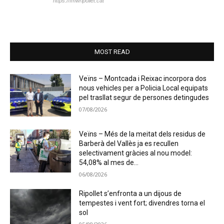
https://fmwripollet.cat
MOST READ
Veïns – Montcada i Reixac incorpora dos
nous vehicles per a Policia Local equipats
pel trasllat segur de persones detingudes
07/08/2026
Veïns – Més de la meitat dels residus de
Barberà del Vallès ja es recullen
selectivament gràcies al nou model:
54,08% al mes de...
06/08/2026
Ripollet s’enfronta a un dijous de
tempestes i vent fort; divendres torna el
sol