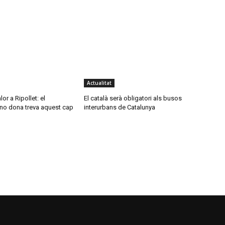
Actualitat
or a Ripollet: el
El català serà obligatori als busos
no dona treva aquest cap
interurbans de Catalunya