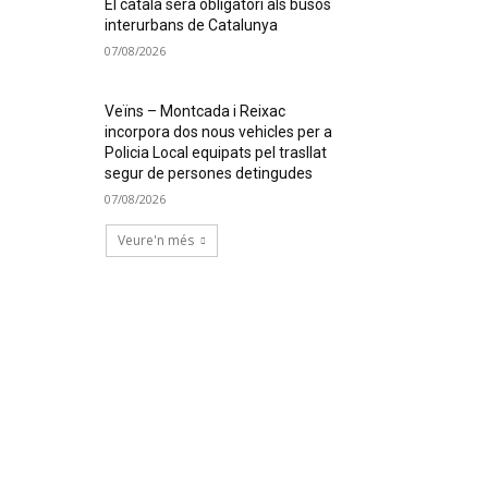
El català serà obligatori als busos
interurbans de Catalunya
07/08/2026
Veïns – Montcada i Reixac
incorpora dos nous vehicles per a
Policia Local equipats pel trasllat
segur de persones detingudes
07/08/2026
Veure'n més