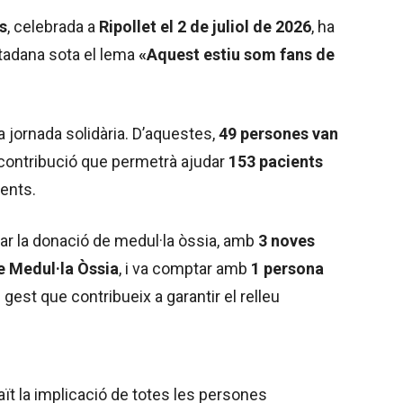
s
, celebrada a
Ripollet el 2 de juliol de 2026
, ha
utadana sota el lema
«Aquest estiu som fans de
a jornada solidària. D’aquestes,
49 persones van
 contribució que permetrà ajudar
153 pacients
ents.
tar la donació de medul·la òssia, amb
3 noves
e Medul·la Òssia
, i va comptar amb
1 persona
n gest que contribueix a garantir el relleu
ït la implicació de totes les persones