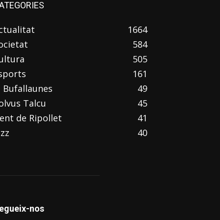
ATEGORIES
ctualitat
1664
ocietat
584
ultura
505
sports
161
l Bufallaunes
49
olvus Talcu
45
ent de Ripollet
41
azz
40
egueix-nos