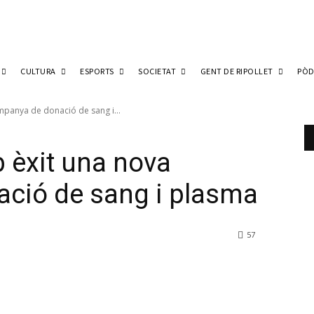
CULTURA
ESPORTS
SOCIETAT
GENT DE RIPOLLET
PÒD
mpanya de donació de sang i...
b èxit una nova
ció de sang i plasma
57