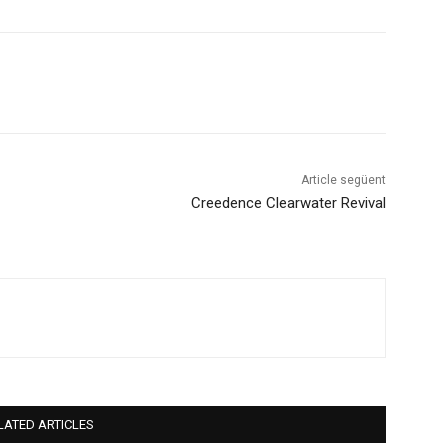
Article següent
Creedence Clearwater Revival
LATED ARTICLES