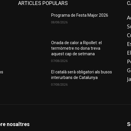
ARTICLES POPULARS
C
Programa de Festa Major 2026
A
08/08/2026
S
C
E
Onada de calor a Ripollet: el
termòmetre no dona treva
E
aquest cap de setmana
P
07/08/2026
G
os
El català serà obligatori als busos
interurbans de Catalunya
J
07/08/2026
re nosaltres
S