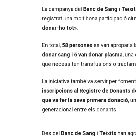
La campanya del
Banc de Sang i Teixit
registrat una molt bona participació ci
donar-ho tot»
.
En total,
58 persones
es van apropar a l
donar sang i 6 van donar plasma
, una
que necessiten transfusions o tractam
La iniciativa també va servir per fomen
inscripcions al Registre de Donants d
que va fer la seva primera donació
, u
generacional entre els donants.
Des del
Banc de Sang i Teixits
han agra