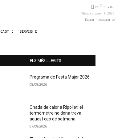
C
27
Ripollet
Dissabte, agost 8, 2026
Entrar / registrar-se
CAST
SERVEIS
ELS MÉS LLEGITS
Programa de Festa Major 2026
08/08/2026
Onada de calor a Ripollet: el
termòmetre no dona treva
aquest cap de setmana
07/08/2026