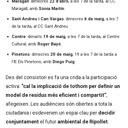
Maragall
: dimecres
22 d’abril
, a les 7 de la tarda, al CC
Maragall, amb
Sònia Martín
Sant Andreu i Can Vargas
: dimecres
6 de maig
, a les 7
de la tarda, al CC Sant Andreu
Centre
: dimarts
19 de maig
, a les 7 de la tarda, al Centre
Cultural, amb
Roger Bayó
Pinetons
: dimecres
20 de maig
, 19 a les 7 de la tarda a
l’IE Els Pinetons, amb
Diego Puig
Des del consistori es fa una crida a la participació
activa:
“cal la implicació de tothom per definir un
model de residus més eficient i compartit”
,
afegeixen. Les audiències són obertes a tota la
ciutadania i esdevenen un espai clau per
decidir
conjuntament
el futur
ambiental de Ripollet
.