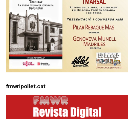
fmwripollet.cat