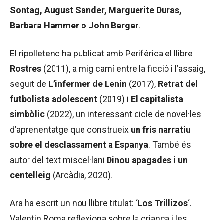
Sontag, August Sander, Marguerite Duras,
Barbara Hammer o John Berger
.
El ripolletenc ha publicat amb Periférica el llibre
Rostres
(2011), a mig camí entre la ficció i l’assaig,
seguit de
L’infermer de Lenin
(2017),
Retrat del
futbolista adolescent
(2019) i
El capitalista
simbòlic
(2022), un interessant cicle de novel·les
d’aprenentatge que construeix
un fris narratiu
sobre el desclassament a Espanya
. També és
autor del text miscel·lani
Dinou apagades i un
centelleig
(Arcàdia, 2020).
Ara ha escrit un nou llibre titulat: ‘
Los Trillizos
‘.
Valentin Roma reflexiona sobre la criança i les