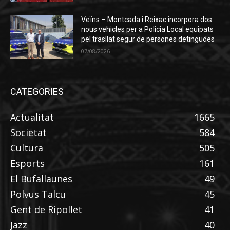
Veïns – Montcada i Reixac incorpora dos
nous vehicles per a Policia Local equipats
pel trasllat segur de persones detingudes
07/08/2026
CATEGORIES
Actualitat
1665
Societat
584
Cultura
505
Esports
161
El Bufallaunes
49
Polvus Talcu
45
Gent de Ripollet
41
Jazz
40