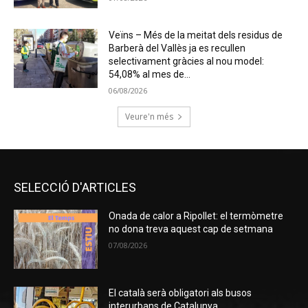
Veïns – Més de la meitat dels residus de
Barberà del Vallès ja es recullen
selectivament gràcies al nou model:
54,08% al mes de...
06/08/2026
Veure'n més
SELECCIÓ D'ARTICLES
Onada de calor a Ripollet: el termòmetre
no dona treva aquest cap de setmana
07/08/2026
El català serà obligatori als busos
interurbans de Catalunya