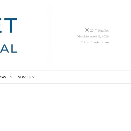
C
27
Ripollet
Dissabte, agost 8, 2026
Entrar / registrar-se
CAST
SERVEIS