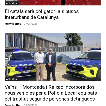
Actualitat
El català serà obligatori als busos
interurbans de Catalunya
fmwripollet
-
07/08/2026
Actualitat
Veïns – Montcada i Reixac incorpora dos
nous vehicles per a Policia Local equipats
pel trasllat segur de persones detingudes
fmwripollet
-
07/08/2026