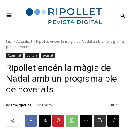
Inici
Actualitat
Ripollet encén la màgia de Nadal amb un programa
ple de novetats
Actualitat
Cultura
Societat
Ripollet encén la màgia de
Nadal amb un programa ple
de novetats
By
fmwripollet
25/11/2025
147