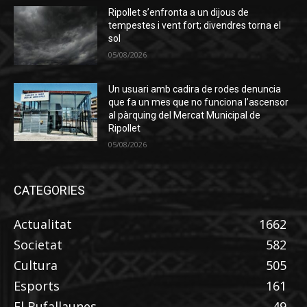
Ripollet s’enfronta a un dijous de
tempestes i vent fort; divendres torna el
sol
05/08/2026
Un usuari amb cadira de rodes denuncia
que fa un mes que no funciona l’ascensor
al pàrquing del Mercat Municipal de
Ripollet
05/08/2026
CATEGORIES
Actualitat
1662
Societat
582
Cultura
505
Esports
161
El Bufallaunes
49